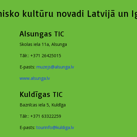
tnisko kultūru novadi Latvijā un I
Alsungas
TIC
Sko­las iela 11a, Alsunga
Tālr.: +371 26425015
E‑pasts:
muzejs@​alsunga.​lv
www​.alsun​ga​.lv
Kuldīgas
TIC
Baz­nī­cas iela 5, Kuldīga
Tālr.: +371 63322259
E‑pasts:
tourinfo@​kuldiga.​lv