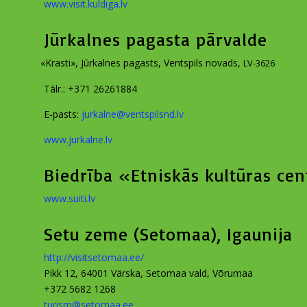
www​.vis​it​.kul​di​ga​.lv
Jūrkalnes pagasta pārvalde
«
Kras­ti», Jūr­kal­nes pagasts, Ventspils novads,
LV-3626
Tālr.: +371 26261884
E‑pasts:
jurkalne@​ventspilsnd.​lv
www​.jur​kal​ne​.lv
Biedrība «Etniskās kultūras cen
www​.sui​ti​.lv
Setu zeme (Setomaa), Igaunija
http://​vis​it​se​to​maa​.ee/
Pikk 12, 64001 Värska, Seto­maa vald, Võrumaa
+372 5682 1268
turism@​setomaa.​ee