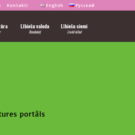
s
Kontakti
English
Русский
tūra
Lībiešu valoda
Lībiešu ciemi
r
Rāndakēļ
Līvõd kilād
tures portāls