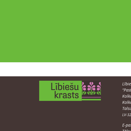
Lībie
“Past
Kolk
Kol­
Tal­
LV-3
E‑pa