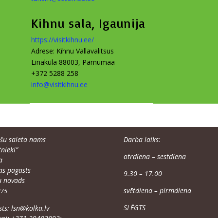
Kihnu sala, Igaunija
https://​vis​itkihnu​.ee/
Adre­se: Kihnu Vallavalitsus
Linaküla 88003, Pärnumaa
+372 5288 258
info@​visitkihnu.​ee
­šu saie­ta nams
Dar­ba laiks:
nie­ki”
otrdie­na – sestdiena
a
kas pagasts
9.30 – 17.00
su novads
svēt­die­na – pirmdiena
275
SLĒGTS
sts:
lsn@​kolka.​lv