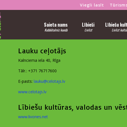
Viegli lasīt
Tūrism
Saieta nams
Lībieši
Lībiešu kul
Kubbõtulmiz kuodā
Līvlizt
Līvlizt kultū
Lauku ceļotājs
Kal­ncie­ma iela 40, Rīga
Tālr.: +371 76717600
E‑pasts:
lauku@​celotajs.​lv
www​.celo​tajs​.lv
Lībiešu kultūras, valodas un vēs
www​.livo​nes​.net