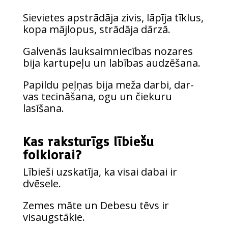
Sie­vie­tes apstrā­dā­ja zivis, lāpī­ja tīk­lus,
kopa māj­lo­pus, strā­dā­ja dārzā.
Gal­ve­nās lauk­saim­nie­cī­bas noza­res
bija kar­tu­pe­ļu un labī­bas audzēšana.
Papil­du peļ­ņas bija meža dar­bi, dar­
vas teci­nā­ša­na, ogu un čie­ku­ru
lasīšana.
Kas raksturīgs lībiešu
folklorai?
Lībie­ši uzska­tī­ja, ka vis­ai dabai ir
dvēsele.
Zemes māte un Debe­su tēvs ir
visaugstākie.