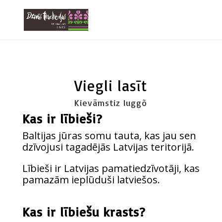
Viegli lasīt
Kievāmstiz luggõ
Kas ir lībieši?
Bal­ti­jas jūras somu tau­ta, kas jau sen
dzī­vo­ju­si taga­dē­jās Lat­vi­jas teritorijā.
Lībie­ši ir Lat­vi­jas pama­tie­dzī­vo­tā­ji, kas
pama­zām ieplū­du­ši latviešos.
Kas ir lībiešu krasts?