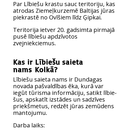
Par Lībie­šu kras­tu sauc teri­to­ri­ju, kas
atro­das Zie­meļ­kur­ze­mē Bal­ti­jas jūras
pie­kras­tē no Ovī­šiem līdz Ģipkai.
Teri­to­ri­ja ietver 20. gad­sim­ta pir­ma­jā
pusē lībie­šu apdzī­vo­tos
zvejniekciemus.
Kas ir Lībiešu saieta
nams Kolkā?
Lībie­šu saie­ta nams ir Dun­da­gas
nova­da pašval­dī­bas ēka, kurā var
iegūt tūris­ma infor­mā­ci­ju, satikt lībie­
šus, apska­tīt izstā­des un sadzī­ves
priekš­me­tus, redzēt jūras zemū­dens
mantojumu.
Dar­ba laiks: