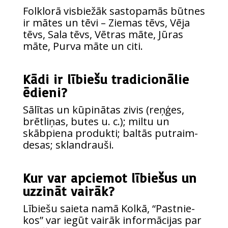
Fol­klo­rā vis­bie­žāk sasto­pa­mās būt­nes
ir mātes un tēvi – Zie­mas tēvs, Vēja
tēvs, Sala tēvs, Vēt­ras māte, Jūras
māte, Pur­va māte un citi.
Kādi ir lībiešu tradicionālie
ēdieni?
Sālī­tas un kūpi­nā­tas zivis (reņ­ģes,
brēt­li­ņas, butes u. c.); mil­tu un
skābpie­na pro­duk­ti; bal­tās put­raim­
de­sas; sklandrauši.
Kur var apciemot lībiešus un
uzzināt vairāk?
Lībie­šu saie­ta namā Kolkā, “Pastnie­
kos” var iegūt vai­rāk infor­mā­ci­jas par