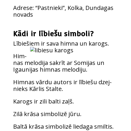
Adre­se: “Pastnie­ki”, Kol­ka, Dun­da­gas
novads
Kādi ir lībiešu simboli?
Lībie­šiem ir sava him­na un karogs.
Him­
nas melo­di­ja sakrīt ar Somi­jas un
Igau­ni­jas him­nas melodiju.
Him­nas vār­du autors ir lībie­šu dzej­
nieks Kār­lis Stalte.
Karogs ir zili bal­ti zaļš.
Zilā krā­sa sim­bo­li­zē jūru.
Bal­tā krā­sa sim­bo­li­zē lie­da­ga smiltis.