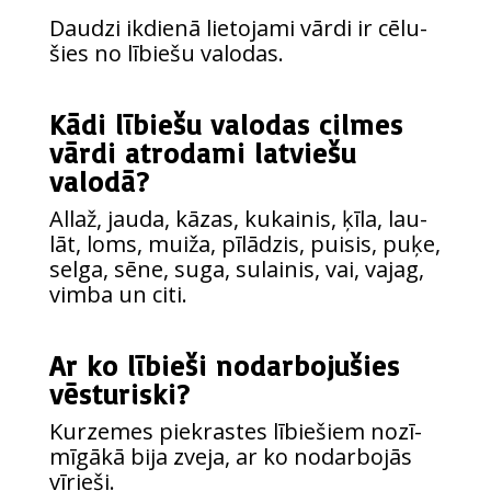
Dau­dzi ikdie­nā lie­to­ja­mi vār­di ir cēlu­
šies no lībie­šu valodas.
Kādi lībiešu valodas cilmes
vārdi atrodami latviešu
valodā?
Allaž, jau­da, kāzas, kukai­nis, ķīla, lau­
lāt, loms, mui­ža, pīlā­dzis, pui­sis, puķe,
sel­ga, sēne, suga, sulai­nis, vai, vajag,
vim­ba un citi.
Ar ko lībieši nodarbojušies
vēsturiski?
Kur­ze­mes pie­kras­tes lībie­šiem nozī­
mī­gā­kā bija zve­ja, ar ko nodar­bo­jās
vīrieši.