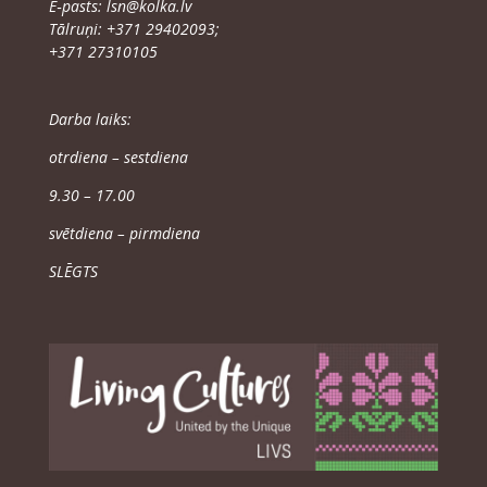
E‑pasts:
lsn@​kolka.​lv
Tāl­ru­ņi: +371 29402093;
+371 27310105
Dar­ba laiks:
otrdie­na – sestdiena
9.30 – 17.00
svēt­die­na – pirmdiena
SLĒGTS