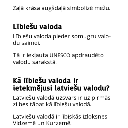
Zaļā krā­sa aug­šda­ļā sim­bo­li­zē mežu.
Lībiešu valoda
Lībie­šu valo­da pie­der somugru valo­
du saimei.
Tā ir iekļau­ta
apdrau­dē­to
UNESCO
valo­du sarakstā.
Kā lībiešu valoda ir
ietekmējusi latviešu valodu?
Lat­vie­šu valo­dā uzsvars ir uz pir­mās
zilbes tāpat kā lībie­šu valodā.
Lat­vie­šu valo­dā ir lībis­kās izlok­snes
Vidze­mē un Kurzemē.