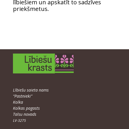
lībie­šiem un apska­tīt to sadzī­ves
priekšmetus.
Lībie­šu saie­ta nams
“Pastnie­ki”
Kolka
Kol­kas pagasts
Tal­su novads
LV-3275